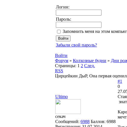
Логин:
Пароль:
Запомнить меня на этом компью
Забыли свой пароль?
Войти
Форум
»
Колхозные будни
»
Дни рож
Страницы:
1
2
След.
RSS
Цирцейкин ДыР, Она первая оценила 
#1
0
27.0
Ultimo
Стая
знат
Каро
секач
мечт
Сообщений:
6988
Баллов:
6988
Регистрация:
31.07.2014