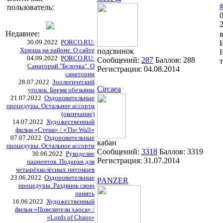
пользователь:
2
Недавнее:
в
30.09.2022
PORCO.RU:
Хрюша на районе. О сайте
подсвинок
04.09.2022
PORCO.RU:
Сообщений:
287
Баллов:
288
т
Санаторий "Белочка". О
Регистрация:
04.08.2014
санатории
28.07.2022
Зоологический
Circaea
уголок. Бремя обезьяны
21.07.2022
Оздоровительные
процедуры. Остальное ассорти
(окончание)
14.07.2022
Художественный
фильм «Стена» / «The Wall»
07.07.2022
Оздоровительные
кабан
процедуры. Остальное ассорти
Сообщений:
3318
Баллов:
3319
30.06.2022
Рукоделие
Регистрация:
31.07.2014
пациентов. Подарки для
четырёхколёсных питомцев
23.06.2022
Оздоровительные
PANZER
процедуры. Раздвинь свою
память
16.06.2022
Художественный
фильм «Повелители хаоса» /
«Lords of Chaos»