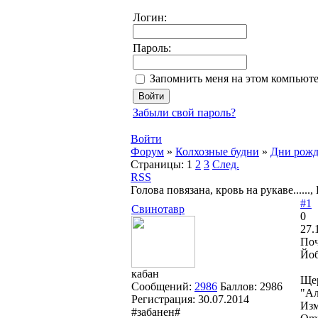
Логин:
Пароль:
Запомнить меня на этом компьют
Забыли свой пароль?
Войти
Форум
»
Колхозные будни
»
Дни рожд
Страницы:
1
2
3
След.
RSS
Голова повязана, кровь на рукаве......
#1
Свинотавр
0
27.
Поч
Йоб
кабан
Щер
Сообщений:
2986
Баллов:
2986
"Ал
Регистрация:
30.07.2014
Из
#забанен#