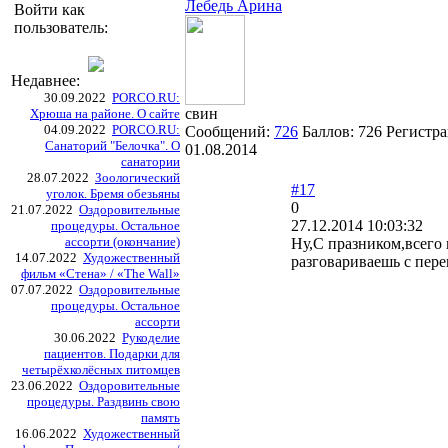
Лебедь Арина
Войти как
пользователь:
Недавнее:
30.09.2022
PORCO.RU:
свин
Хрюша на районе. О сайте
04.09.2022
PORCO.RU:
Сообщений:
726
Баллов:
726
Регистра
Санаторий "Белочка". О
01.08.2014
санатории
28.07.2022
Зоологический
#17
уголок. Бремя обезьяны
0
21.07.2022
Оздоровительные
27.12.2014 10:03:32
процедуры. Остальное
ассорти (окончание)
Ну,С празником,всего 
14.07.2022
Художественный
разговариваешь с пер
фильм «Стена» / «The Wall»
07.07.2022
Оздоровительные
процедуры. Остальное
ассорти
30.06.2022
Рукоделие
пациентов. Подарки для
четырёхколёсных питомцев
23.06.2022
Оздоровительные
процедуры. Раздвинь свою
память
16.06.2022
Художественный