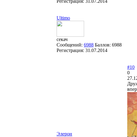
Регистрация:
31.07.2014
Ultimo
секач
Сообщений:
6988
Баллов:
6988
Регистрация:
31.07.2014
#10
0
27.1
Друж
впер
Элерон