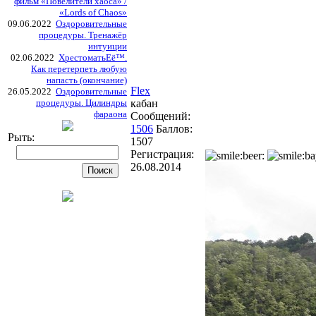
фильм «Повелители хаоса» /
«Lords of Chaos»
09.06.2022
Оздоровительные
процедуры. Тренажёр
интуиции
02.06.2022
ХрестоматьЕё™.
Как перетерпеть любую
напасть (окончание)
Flex
26.05.2022
Оздоровительные
процедуры. Цилиндры
кабан
фараона
Сообщений:
1506
Баллов:
Рыть:
1507
Регистрация:
26.08.2014