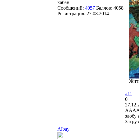
кабан
Сообщений:
4057
Баллов:
4058
Регистрация:
27.08.2014
Жить
#11
0
27.12.
АААА!
злобу 
Загруз
Albay