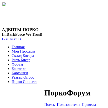
АДЕПТЫ ПОРКО
In DarkPorco We Trust!
Главная
Мой Профиль
Склад Бисера
Рыть Бисер
Форум
Бложики
Картинки
Развед.Опрос
Порко Соц.сеть
ПоркоФорум
Поиск
Пользователи
Правила