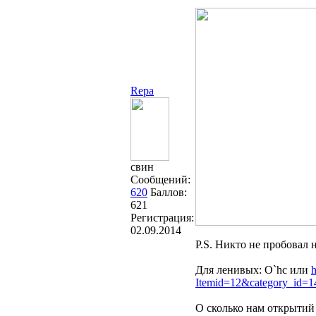
Repa
свин
Сообщений:
620
Баллов:
621
Регистрация:
02.09.2014
P.S. Никто не пробовал 
Для ленивых: O`hc или
h
Itemid=12&category_id=1
О сколько нам открытий 