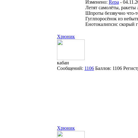
Изменено:
Repa
-
04.11.2
Летят самолёты, ракеты 
Шпроты беззвучно что-т
Гуглпоросёнок из небыть
Енотокалипсис скорый гр
Хрюник
кабан
Сообщений:
1106
Баллов:
1106
Регист
Хрюник