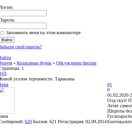
Логин:
Пароль:
Запомнить меня на этом компьютере
Забыли свой пароль?
Войти
Форум
»
Колхозные будни
»
Обсуждение бисера
Страницы:
1
RSS
Живой уголок терпимости. Тараканы
Repa
#1
0
01.02.2020 2
Олд скул! П
Летят самол
Шпроты безз
свин
Гуглпоросён
Сообщений:
620
Баллов:
621
Регистрация:
02.09.2014
Енотокалипс