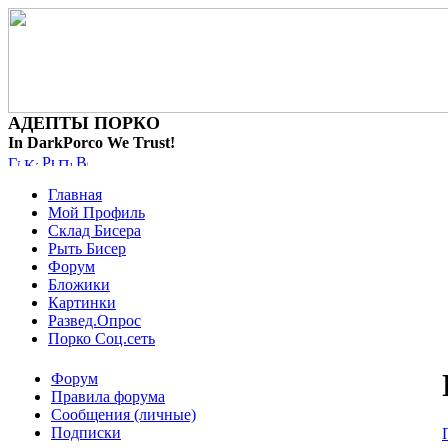
АДЕПТЫ ПОРКО
In DarkPorco We Trust!
Главная
Мой Профиль
Склад Бисера
Рыть Бисер
Форум
Бложики
Картинки
Развед.Опрос
Порко Соц.сеть
Форум
Правила форума
Сообщения (личные)
Подписки