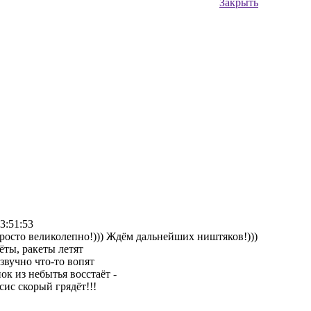
Закрыть
3:51:53
росто великолепно!))) Ждём дальнейших ништяков!)))
ёты, ракеты летят
вучно что-то вопят
ок из небытья восстаёт -
ис скорый грядёт!!!