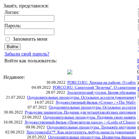
Зашёл, представился:
Логин:
Пароль:
Запомнить меня
Забыли свой пароль?
Войти как пользователь:
Недавнее:
30.09.2022
PORCO.RU: Хрюша на районе. О сайте
04.09.2022
PORCO.RU: Санаторий "Белочка". О санатории
28.07.2022
Зоологический уголок. Бремя обезьяны
21.07.2022
Оздоровительные процедуры. Остальное ассорти (окончание)
14.07.2022
Художественный фильм «Стена» / «The Wall»
07.07.2022
Оздоровительные процедуры. Остальное ассорти
30.06.2022
Рукоделие пациентов. Подарки для четырёхколёсных питомцев
23.06.2022
Оздоровительные процедуры. Раздвинь свою память
16.06.2022
Художественный фильм «Повелители хаоса» / «Lords of Chaos»
09.06.2022
Оздоровительные процедуры. Тренажёр интуиции
02.06.2022
ХрестоматьЕё™. Как перетерпеть любую напасть (окончание)
26.05.2022
Оздоровительные процедуры. Цилиндры фараона