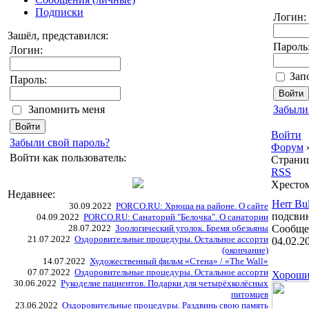
Подписки
Логин:
Зашёл, представился:
Пароль
Логин:
Зап
Пароль:
Запомнить меня
Забыли
Войти
Забыли свой пароль?
Форум
Войти как пользователь:
Страни
RSS
Хрестом
Недавнее:
Herr Bu
30.09.2022
PORCO.RU: Хрюша на районе. О сайте
подсви
04.09.2022
PORCO.RU: Санаторий "Белочка". О санатории
28.07.2022
Зоологический уголок. Бремя обезьяны
Сообще
21.07.2022
Оздоровительные процедуры. Остальное ассорти
04.02.2
(окончание)
14.07.2022
Художественный фильм «Стена» / «The Wall»
07.07.2022
Оздоровительные процедуры. Остальное ассорти
Хороши
30.06.2022
Рукоделие пациентов. Подарки для четырёхколёсных
питомцев
23.06.2022
Оздоровительные процедуры. Раздвинь свою память