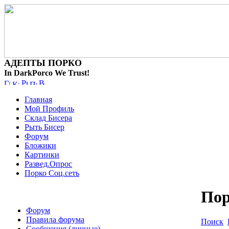
АДЕПТЫ ПОРКО
In DarkPorco We Trust!
Главная
Мой Профиль
Склад Бисера
Рыть Бисер
Форум
Бложики
Картинки
Развед.Опрос
Порко Соц.сеть
По
Форум
Правила форума
Поиск
Сообщения (личные)