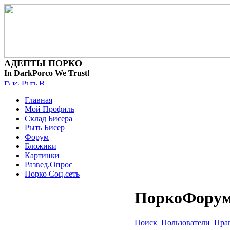
АДЕПТЫ ПОРКО
In DarkPorco We Trust!
Главная
Мой Профиль
Склад Бисера
Рыть Бисер
Форум
Бложики
Картинки
Развед.Опрос
Порко Соц.сеть
ПоркоФору
Поиск
Пользователи
Пра