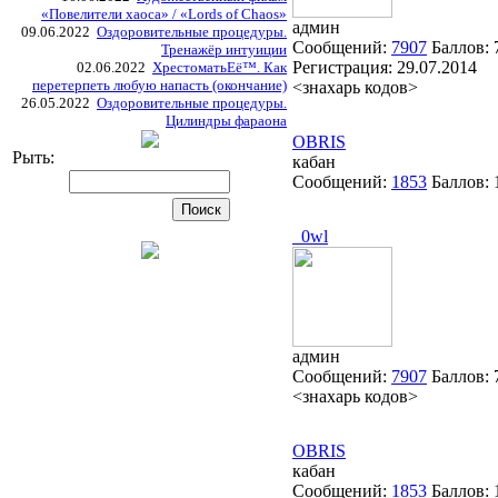
«Повелители хаоса» / «Lords of Chaos»
админ
09.06.2022
Оздоровительные процедуры.
Сообщений:
7907
Баллов:
Тренажёр интуиции
Регистрация:
29.07.2014
02.06.2022
ХрестоматьЕё™. Как
перетерпеть любую напасть (окончание)
<знахарь кодов>
26.05.2022
Оздоровительные процедуры.
Цилиндры фараона
OBRIS
Рыть:
кабан
Сообщений:
1853
Баллов:
_0wl
админ
Сообщений:
7907
Баллов:
<знахарь кодов>
OBRIS
кабан
Сообщений:
1853
Баллов: