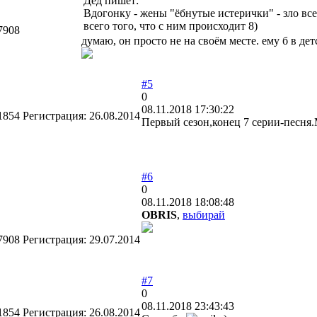
Дед пишет:
Вдогонку - жены "ёбнутые истерички" - зло вс
всего того, что с ним происходит 8)
7908
думаю, он просто не на своём месте. ему б в де
#5
0
08.11.2018 17:30:22
1854
Регистрация:
26.08.2014
Первый сезон,конец 7 серии-песня
#6
0
08.11.2018 18:08:48
OBRIS
,
выбирай
7908
Регистрация:
29.07.2014
#7
0
08.11.2018 23:43:43
1854
Регистрация:
26.08.2014