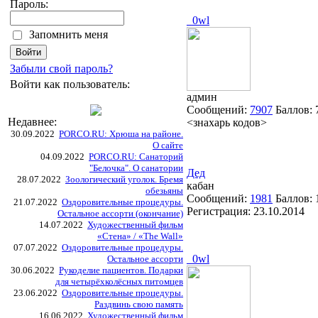
Пароль:
_0wl
Запомнить меня
Забыли свой пароль?
Войти как пользователь:
админ
Сообщений:
7907
Баллов:
Недавнее:
<знахарь кодов>
30.09.2022
PORCO.RU: Хрюша на районе.
О сайте
04.09.2022
PORCO.RU: Санаторий
"Белочка". О санатории
Дед
28.07.2022
Зоологический уголок. Бремя
кабан
обезьяны
Сообщений:
1981
Баллов:
21.07.2022
Оздоровительные процедуры.
Регистрация:
23.10.2014
Остальное ассорти (окончание)
14.07.2022
Художественный фильм
«Стена» / «The Wall»
07.07.2022
Оздоровительные процедуры.
_0wl
Остальное ассорти
30.06.2022
Рукоделие пациентов. Подарки
для четырёхколёсных питомцев
23.06.2022
Оздоровительные процедуры.
Раздвинь свою память
16.06.2022
Художественный фильм