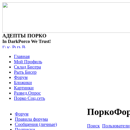
АДЕПТЫ ПОРКО
In DarkPorco We Trust!
Главная
Мой Профиль
Склад Бисера
Рыть Бисер
Форум
Бложики
Картинки
Развед.Опрос
Порко Соц.сеть
ПоркоФо
Форум
Правила форума
Сообщения (личные)
Поиск
Пользователи
Подписки