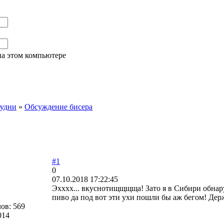
на этом компьютере
будни
»
Обсуждение бисера
#1
0
07.10.2018 17:22:45
Эхххх... вкуснотищщщща! Зато я в Сибири обнар
пиво да под вот эти ухи пошли бы аж бегом! Дер
лов:
569
014