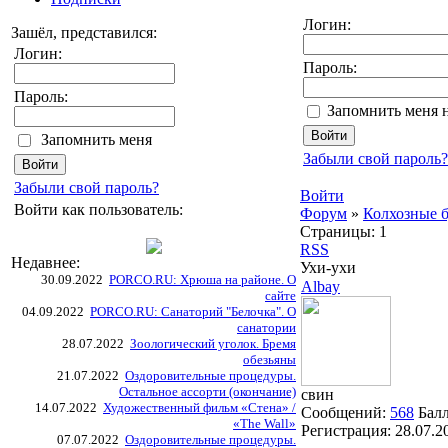
Логин:
Зашёл, представился:
Логин:
Пароль:
Пароль:
Запомнить меня 
Запомнить меня
Забыли свой пароль?
Забыли свой пароль?
Войти
Войти как пользователь:
Форум
»
Колхозные 
Страницы:
1
RSS
Недавнее:
Ухи-ухи
30.09.2022
PORCO.RU: Хрюша на районе. О
Albay
сайте
04.09.2022
PORCO.RU: Санаторий "Белочка". О
санатории
28.07.2022
Зоологический уголок. Бремя
обезьяны
21.07.2022
Оздоровительные процедуры.
Остальное ассорти (окончание)
свин
14.07.2022
Художественный фильм «Стена» /
Сообщений:
568
Бал
«The Wall»
Регистрация:
28.07.2
07.07.2022
Оздоровительные процедуры.