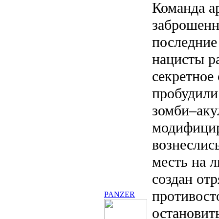
Команда а
заброшенн
последние
нацисты р
секретное
пробудили
зомби–аку
модифицир
вознеслис
месть на 
создан отр
противост
PANZER
остановит