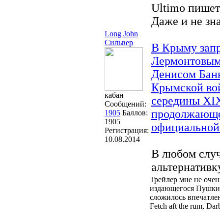
Ultimo пишет
Даже и не зна
Long John
Сильвер
В Крыму запр
Лермонтовы
Денисом Банн
Крымской вой
кабан
середины XIX
Сообщений:
продолжающег
1905
Баллов:
1905
официальной
Регистрация:
10.08.2014
В любом случ
альтернативк
Трейлер мне не очен
издающегося Пушкин
сложилось впечатлен
Fetch aft the rum, Dar