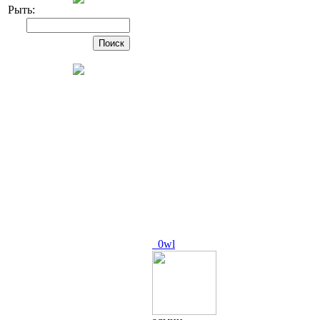
Рыть:
_0wl