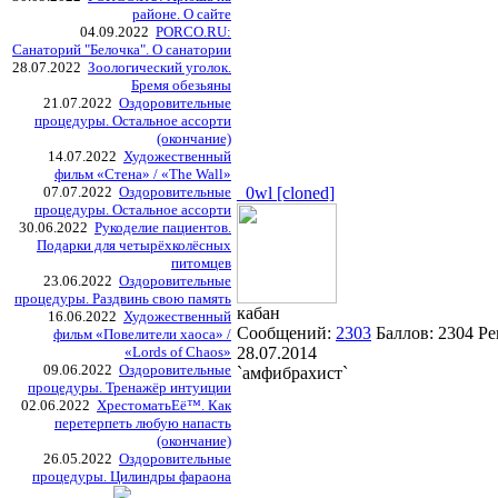
районе. О сайте
04.09.2022
PORCO.RU:
Санаторий "Белочка". О санатории
28.07.2022
Зоологический уголок.
Бремя обезьяны
21.07.2022
Оздоровительные
процедуры. Остальное ассорти
(окончание)
14.07.2022
Художественный
фильм «Стена» / «The Wall»
07.07.2022
Оздоровительные
_0wl [cloned]
процедуры. Остальное ассорти
30.06.2022
Рукоделие пациентов.
Подарки для четырёхколёсных
питомцев
23.06.2022
Оздоровительные
процедуры. Раздвинь свою память
кабан
16.06.2022
Художественный
Сообщений:
2303
Баллов:
2304
Ре
фильм «Повелители хаоса» /
«Lords of Chaos»
28.07.2014
09.06.2022
Оздоровительные
`амфибрахист`
процедуры. Тренажёр интуиции
02.06.2022
ХрестоматьЕё™. Как
перетерпеть любую напасть
(окончание)
26.05.2022
Оздоровительные
процедуры. Цилиндры фараона