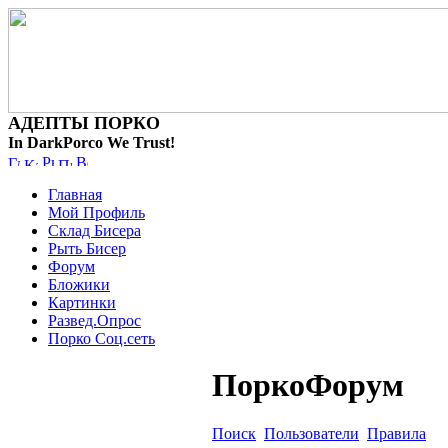
АДЕПТЫ ПОРКО
In DarkPorco We Trust!
Главная
Мой Профиль
Склад Бисера
Рыть Бисер
Форум
Бложики
Картинки
Развед.Опрос
Порко Соц.сеть
ПоркоФорум
Поиск
Пользователи
Правила