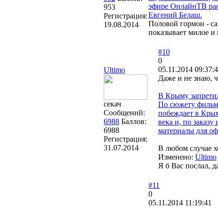
эфире ОнлайнТВ рас
953
Евгений Белаш.
Регистрация:
Половой гормон - с
19.08.2014
показывает милое и
#10
0
05.11.2014 09:37:
Ultimo
Даже и не знаю, ч
В Крыму запрети
секач
По сюжету фильм
Сообщений:
побеждает в Кры
6988
Баллов:
века и, по заказ
6988
материалы для о
Регистрация:
31.07.2014
В любом случае х
Изменено:
Ultimo
Я б Вас послал, д
#11
0
05.11.2014 11:19:41