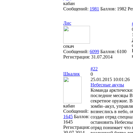
кабан
Сообщений:
1981
Баллов:
1982
Ре
Лис
секач
Сообщений:
6099
Баллов:
6100
Регистрация:
31.07.2014
#22
Шкалик
0
25.01.2015 10:01:26
Небесные акулы
Команда арктических
последние месяцы В
секретное оружие. 
кабан
зомби–акул, управл
Сообщений:
вознеслись в небо, 
1645
Баллов:
создан отряд специа
1645
остановить Небесных
Регистрация:
отряд понимает что
30.07.2014
воздушной битве лет