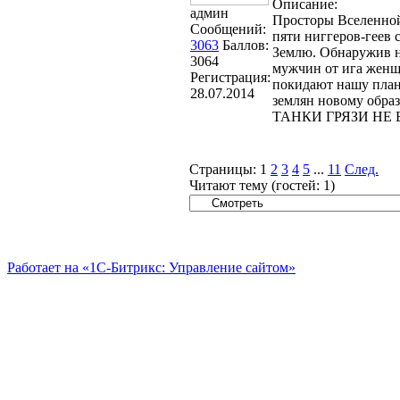
Описание:
админ
Просторы Вселенной
Сообщений:
пяти ниггеров-геев 
3063
Баллов:
Землю. Обнаружив н
3064
мужчин от ига женщ
Регистрация:
покидают нашу плане
28.07.2014
землян новому образ
ТАНКИ ГРЯЗИ НЕ 
Страницы:
1
2
3
4
5
...
11
След.
Читают тему (гостей:
1
)
Работает на «1С-Битрикс: Управление сайтом»