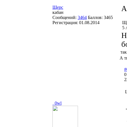
A
Щерс
кабан
Сообщений:
3464
Баллов:
3465
Регистрация:
01.08.2014
Ще
5 
Н
б
так
А т
#
0
2
_0wl