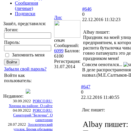
Сообщения
(личные)
#646
Подписки
0
Лис
22.12.2016 11:32:23
Зашёл, представился:
Логин:
Albay пишет:
Праздник на моей улиц
секач
Пароль:
предприятием, к которо
Сообщений:
распита бутылочка чив
6099
Баллов:
говно патамушта это де
Запомнить меня
6100
праздником меня!
Регистрация:
Совсем оенотился...
31.07.2014
Забыли свой пароль?
В деле распространения
назвал.(М.Е.Салтыков-
Войти как
пользователь:
#647
0
Недавнее:
22.12.2016 11:40:55
30.09.2022
PORCO.RU:
Хрюша на районе. О сайте
Лис пишет:
04.09.2022
PORCO.RU:
Санаторий "Белочка". О
санатории
Albay пишет:
28.07.2022
Зоологический
уголок. Бремя обезьяны