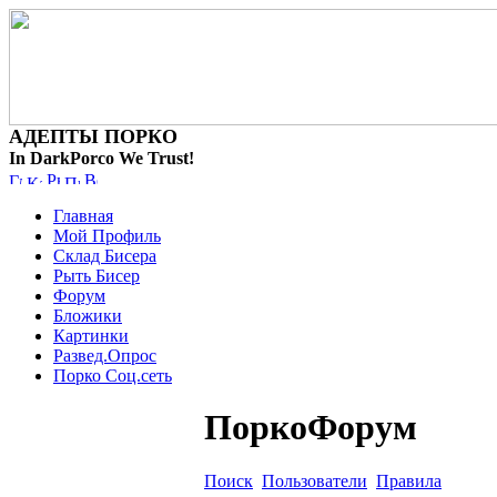
АДЕПТЫ ПОРКО
In DarkPorco We Trust!
Главная
Мой Профиль
Склад Бисера
Рыть Бисер
Форум
Бложики
Картинки
Развед.Опрос
Порко Соц.сеть
ПоркоФорум
Поиск
Пользователи
Правила