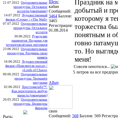
Праздник на 
Щерс
21.07.2022
Оздоровительные
кабан
процедуры. Остальное
добытый и пр
ассорти (окончание)
Сообщений:
14.07.2022
Художественный
3464
Баллов:
которому я те
фильм «Стена» / «The Wall»
3465
07.07.2022
Оздоровительные
торжества был
Регистрация:
процедуры. Остальное
01.08.2014
ассорти
понятным и о
30.06.2022
Рукоделие
пациентов. Подарки для
говно патамуш
четырёхколёсных питомцев
23.06.2022
Оздоровительные
то. Но выгляд
процедуры. Раздвинь свою
память
меня!
16.06.2022
Художественный
фильм «Повелители хаоса» /
Совсем оенотился...
«Lords of Chaos»
5 литров на все предпри
09.06.2022
Оздоровительные
процедуры. Тренажёр
Albay
интуиции
02.06.2022
ХрестоматьЕё™.
Как перетерпеть любую
напасть (окончание)
26.05.2022
Оздоровительные
процедуры. Цилиндры
фараона
свин
Сообщений:
568
Баллов:
569
Регистра
Рыть: