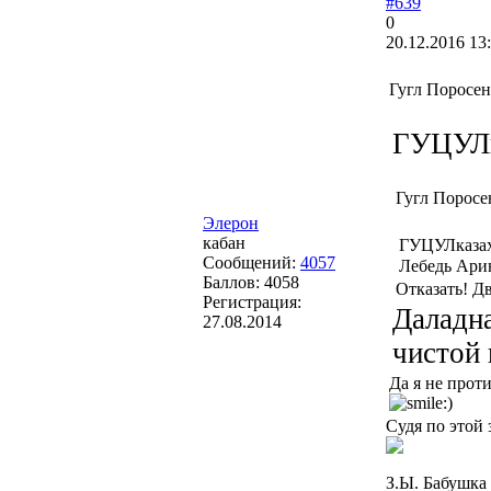
#639
0
20.12.2016 13
Гугл Поросен
ГУЦУЛк
Гугл Поросе
Элерон
кабан
ГУЦУЛказах
Сообщений:
4057
Лебедь Арин
Баллов:
4058
Отказать! Д
Регистрация:
Даладна
27.08.2014
чистой 
Да я не прот
Судя по этой 
З.Ы. Бабушка