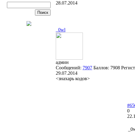
28.07.2014
_0wl
админ
Сообщений:
7907
Баллов:
7908
Регист
29.07.2014
<знахарь кодов>
#65
0
22.
_0w