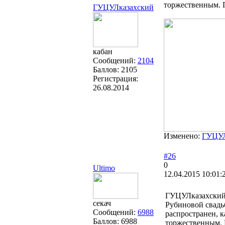
торжественным. П
ГУЦУЛказахский
кабан
Сообщений:
2104
Баллов:
2105
Регистрация:
26.08.2014
Изменено:
ГУЦУЛ
#26
0
Ultimo
12.04.2015 10:01:
ГУЦУЛказахский
секач
Рубиновой свадь
Сообщений:
6988
распространен, к
Баллов:
6988
торжественным. 