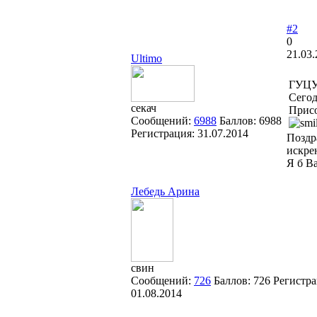
#2
0
21.03.
Ultimo
ГУЦУ
Сегод
секач
Присо
Сообщений:
6988
Баллов:
6988
Регистрация:
31.07.2014
Поздр
искре
Я б В
Лебедь Арина
свин
Сообщений:
726
Баллов:
726
Регистра
01.08.2014