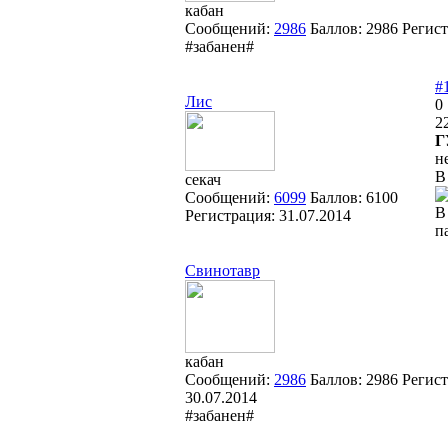
кабан
Сообщений:
2986
Баллов:
2986
Регис
#забанен#
#
Лис
0
2
Г
н
В
секач
Сообщений:
6099
Баллов:
6100
В
Регистрация:
31.07.2014
п
Свинотавр
кабан
Сообщений:
2986
Баллов:
2986
Регист
30.07.2014
#забанен#