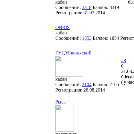
кабан
бы
Сообщений:
3318
Баллов:
3319
Регистрация:
31.07.2014
OBRIS
кабан
Сообщений:
1853
Баллов:
1854
Регис
ГУЦУЛказахский
#8
0
21.03.
Circa
кабан
( у на
Сообщений:
2104
Баллов:
2105
Регистрация:
26.08.2014
Рысь