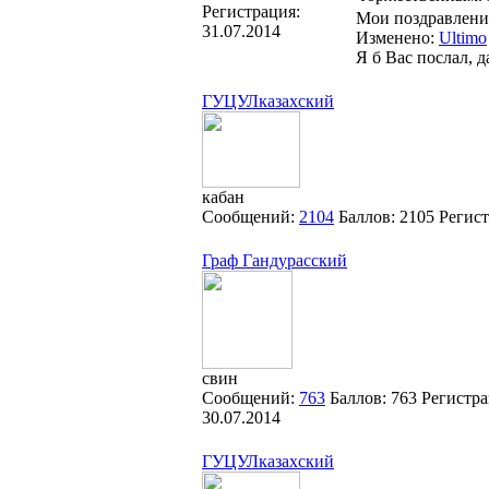
Регистрация:
Мои поздравлен
31.07.2014
Изменено:
Ultimo
Я б Вас послал, 
ГУЦУЛказахский
кабан
Сообщений:
2104
Баллов:
2105
Регис
Граф Гандурасский
свин
Сообщений:
763
Баллов:
763
Регистра
30.07.2014
ГУЦУЛказахский