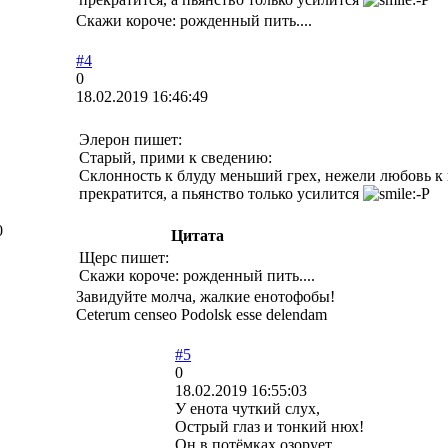
Скажи короче: рожденный пить....
#4
0
18.02.2019 16:46:49
Элерон пишет:
Старый, прими к сведению:
Склонность к блуду меньший грех, нежели любовь к
прекратится, а пьянство только усилится
0
Цитата
Щерс пишет:
Скажи короче: рожденный пить....
Завидуйте молча, жалкие енотофобы!
Ceterum censeo Podolsk esse delendam
#5
0
18.02.2019 16:55:03
У енота чуткий слух,
Острый глаз и тонкий нюх!
Он в потёмках озорует,