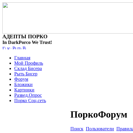
АДЕПТЫ ПОРКО
In DarkPorco We Trust!
Главная
Мой Профиль
Склад Бисера
Рыть Бисер
Форум
Бложики
Картинки
Развед.Опрос
Порко Соц.сеть
ПоркоФорум
Поиск
Пользователи
Правил