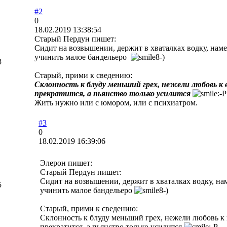
#2
0
18.02.2019 13:38:54
Старый Пердун пишет:
Сидит на возвышении, держит в хваталках водку, наме
учинить малое бандельеро
8
Старый, прими к сведению:
Склонность к блуду меньший грех, нежели любовь к
прекратится, а пьянство только усилится
Жить нужно или с юмором, или с психиатром.
#3
0
18.02.2019 16:39:06
Элерон пишет:
Старый Пердун пишет:
Сидит на возвышении, держит в хваталках водку, на
5
учинить малое бандельеро
Старый, прими к сведению:
Склонность к блуду меньший грех, нежели любовь к
прекратится, а пьянство только усилится