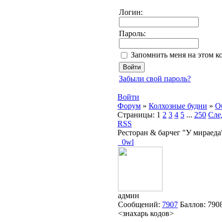
Логин:
Пароль:
Запомнить меня на этом к
Забыли свой пароль?
Войти
Форум
»
Колхозные будни
»
О
Страницы:
1
2
3
4
5
...
250
Сле
RSS
Ресторан & барчег "У мираеда
_0wl
админ
Сообщений:
7907
Баллов:
790
<знахарь кодов>