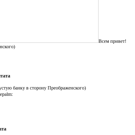
Всем привет!
нского)
тата
устую банку в сторону Преображенского)
ата