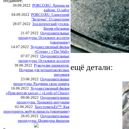
Недавнее:
30.09.2022
PORCO.RU: Хрюша на
районе. О сайте
04.09.2022
PORCO.RU: Санаторий
"Белочка". О санатории
28.07.2022
Зоологический уголок.
Бремя обезьяны
21.07.2022
Оздоровительные
процедуры. Остальное ассорти
(окончание)
14.07.2022
Художественный фильм
«Стена» / «The Wall»
07.07.2022
Оздоровительные
процедуры. Остальное ассорти
ещё детали:
30.06.2022
Рукоделие пациентов.
Подарки для четырёхколёсных
питомцев
23.06.2022
Оздоровительные
процедуры. Раздвинь свою память
16.06.2022
Художественный фильм
«Повелители хаоса» / «Lords of Chaos»
09.06.2022
Оздоровительные
процедуры. Тренажёр интуиции
02.06.2022
ХрестоматьЕё™. Как
перетерпеть любую напасть (окончание)
26.05.2022
Оздоровительные
процедуры. Цилиндры фараона