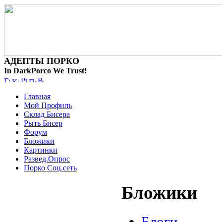
АДЕПТЫ ПОРКО
In DarkPorco We Trust!
Главная
Мой Профиль
Склад Бисера
Рыть Бисер
Форум
Бложики
Картинки
Развед.Опрос
Порко Соц.сеть
Бложики
Блоги