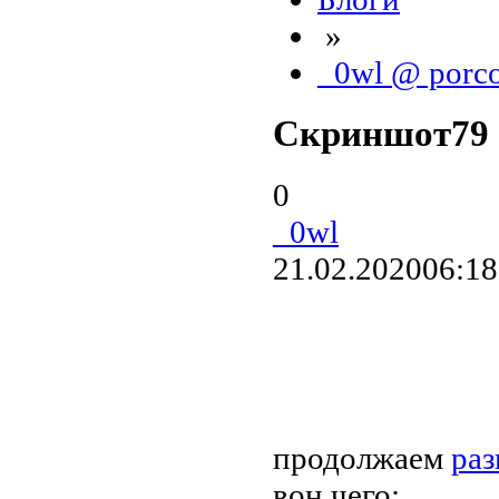
»
_0wl @ porc
Скриншот79
0
_0wl
21.02.2020
06:18
продолжаем
раз
вон чего: