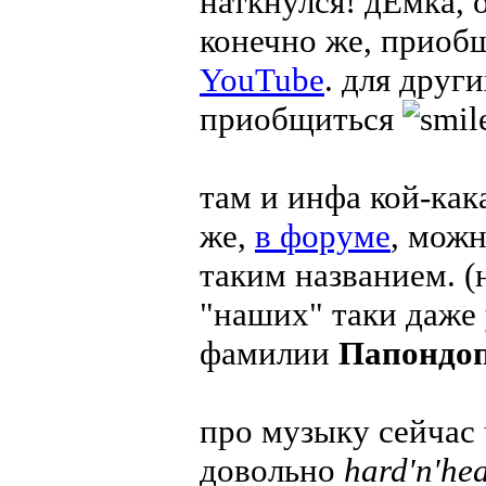
наткнулся! дЕмка, 
конечно же, приобщ
YouTube
. для дру
приобщиться
там и инфа кой-как
же,
в форуме
, можн
таким названием. (н
"наших" таки даже
фамилии
Папондоп
про музыку сейчас 
довольно
hard'n'he