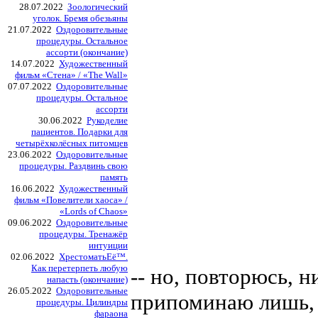
28.07.2022
Зоологический
уголок. Бремя обезьяны
21.07.2022
Оздоровительные
процедуры. Остальное
ассорти (окончание)
14.07.2022
Художественный
фильм «Стена» / «The Wall»
07.07.2022
Оздоровительные
процедуры. Остальное
ассорти
30.06.2022
Рукоделие
пациентов. Подарки для
четырёхколёсных питомцев
23.06.2022
Оздоровительные
процедуры. Раздвинь свою
память
16.06.2022
Художественный
фильм «Повелители хаоса» /
«Lords of Chaos»
09.06.2022
Оздоровительные
процедуры. Тренажёр
интуиции
02.06.2022
ХрестоматьЕё™.
Как перетерпеть любую
-- но, повторюсь, 
напасть (окончание)
26.05.2022
Оздоровительные
припоминаю лишь, 
процедуры. Цилиндры
фараона