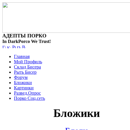
АДЕПТЫ ПОРКО
In DarkPorco We Trust!
Главная
Мой Профиль
Склад Бисера
Рыть Бисер
Форум
Бложики
Картинки
Развед.Опрос
Порко Соц.сеть
Бложики