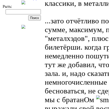
классики, в металли
Рыть:
...зато отчётливо п
сумме, максимум, 
"металхэдов", плюс
билетёрши. когда г
немедленно пошутил
тут же добавил, чт
зала. и, надо сказа
немногочисленные 
бесноваться, не сд
мы с братанОм
выражали свой во