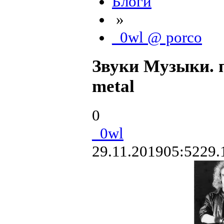
Блоги
»
_0wl @ porco
Звуки Музыки. 
metal
0
_0wl
29.11.2019
05:52
29.