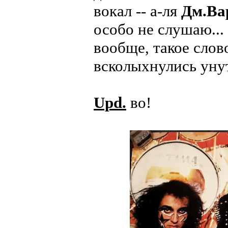
вокал -- а-ля
Дм.Ва
особо не слушаю... 
вообще, такое слов
всколыхнулись ун
Upd.
во!