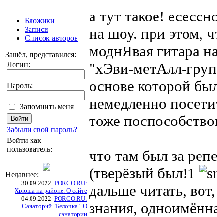
а тут такое! есесс
Бложики
Записи
на шоу. при этом, ч
Список авторов
моднЯвая гитара на
Зашёл, представился:
"хЭви-метАлл-групп
Логин:
основе которой бы
Пароль:
немедленно посетит
Запомнить меня
тоже поспособство
Забыли свой пароль?
Войти как
пользователь:
что там был за реп
(тверёзый был!1
Недавнее:
30.09.2022
PORCO.RU:
дальше читать, вот,
Хрюша на районе. О сайте
04.09.2022
PORCO.RU:
знания, одноимённ
Санаторий "Белочка". О
санатории