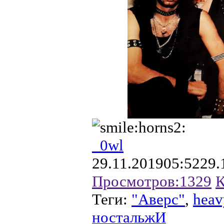
_0wl
29.11.2019
05:52
29.
Просмотров:
1329
К
Теги:
"Аверс"
,
heav
ностальжИ