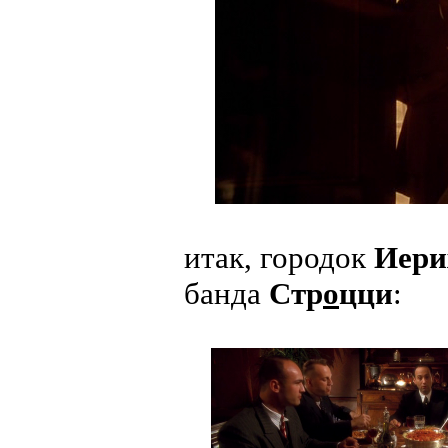
итак, городок
Иери
банда
Стр
о
цци
: