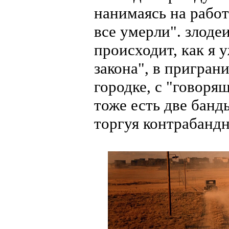
нанимаясь на работу
все умерли". злодеи
происходит, как я 
закона", в пригра
городке, с "говор
тоже есть две банд
торгуя контрабанд