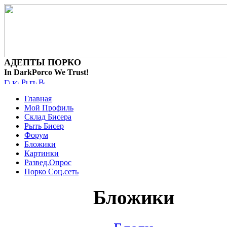
АДЕПТЫ ПОРКО
In DarkPorco We Trust!
Главная
Мой Профиль
Склад Бисера
Рыть Бисер
Форум
Бложики
Картинки
Развед.Опрос
Порко Соц.сеть
Бложики