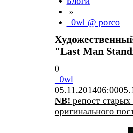
Блоги
»
_0wl @ porco
Художественный
"Last Man Stand
0
_0wl
05.11.2014
06:00
05.
NB!
репост старых 
оригинального пост