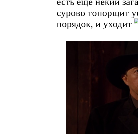
есть ещё некий заг
сурово топорщит ус
порядок, и уходит