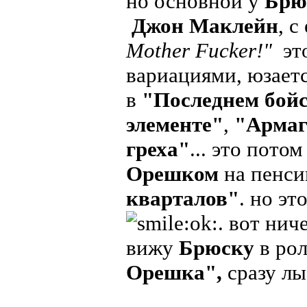
но основной у
Брю
Джон Маклейн
, 
Mother Fucker!"
эт
вариациями, юзаетс
в
"Последнем бойс
элементе"
,
"Армаг
греха"
... это пото
Орешком
на пенси
кварталов"
. но эт
. вот нич
вижу
Брюску
в ро
Орешка",
сразу лы