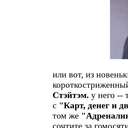
или вот, из новень
короткостриженны
Стэйтэм.
у него --
с
"Карт, денег и 
том же
"Адренали
сочтите за гомосят