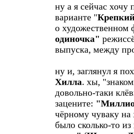
ну а я сейчас хочу
варианте "
Крепки
о художественном
одиночка"
режисс
выпуска, между пр
ну и, заглянул я п
Хилла
. хы, "знако
довольно-таки клё
зацените:
"Миллио
чёрному чуваку на 
было сколько-то из