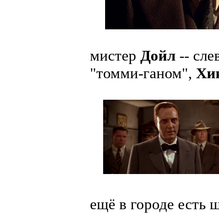
мистер
Дойл
-- сле
"томми-ганом",
Хи
ещё в городе есть