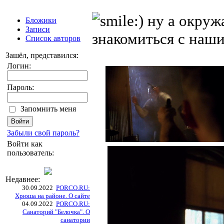
ну а окруж
Бложики
Записи
знакомиться с наш
Список авторов
Зашёл, представился:
Логин:
Пароль:
Запомнить меня
Забыли свой пароль?
Войти как
пользователь:
Недавнее:
30.09.2022
PORCO.RU:
Хрюша на районе. О сайте
04.09.2022
PORCO.RU:
Санаторий "Белочка". О
санатории