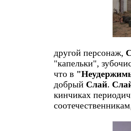
другой персонаж,
С
"капельки", зубочи
что в
"Неудержим
добрый
Слай
.
Сла
кинчиках периодич
соотечественникам