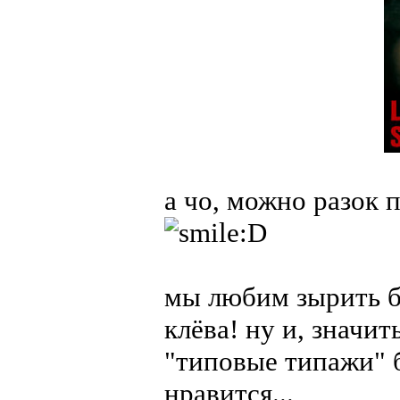
а чо, можно разок 
мы любим зырить б
клёва! ну и, значит
"типовые типажи" б
нравится...