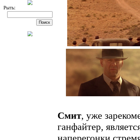
Рыть:
Смит
, уже зареком
ганфайтер, являетс
наперегонки стремят