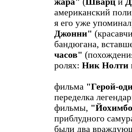
жара"
(
Шварц
и
Д
американский поли
я его уже упоминал
Джонни"
(красавч
бандюгана, вставше
часов"
(похождения
ролях:
Ник Нолти
фильма
"Герой-од
переделка легендар
фильмы,
"Йохимб
приблудного самура
были два враждующи