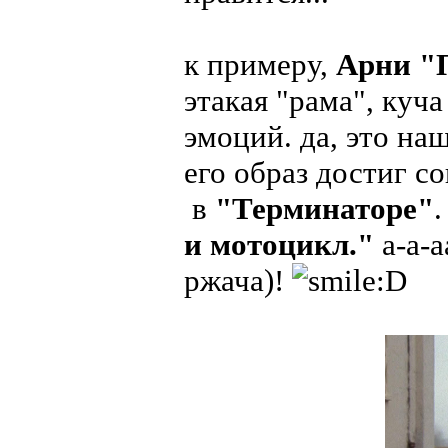
к примеру,
Арни "
этакая "рама", куч
эмоций. да, это н
его образ достиг 
в
"Терминаторе"
и мотоцикл."
а-а-
ржача)!