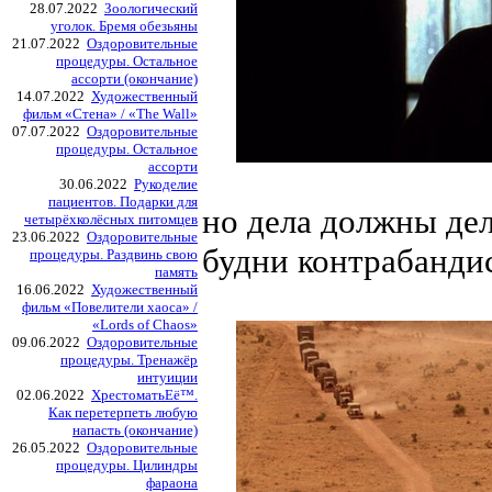
28.07.2022
Зоологический
уголок. Бремя обезьяны
21.07.2022
Оздоровительные
процедуры. Остальное
ассорти (окончание)
14.07.2022
Художественный
фильм «Стена» / «The Wall»
07.07.2022
Оздоровительные
процедуры. Остальное
ассорти
30.06.2022
Рукоделие
пациентов. Подарки для
но дела должны дела
четырёхколёсных питомцев
23.06.2022
Оздоровительные
будни контрабанди
процедуры. Раздвинь свою
память
16.06.2022
Художественный
фильм «Повелители хаоса» /
«Lords of Chaos»
09.06.2022
Оздоровительные
процедуры. Тренажёр
интуиции
02.06.2022
ХрестоматьЕё™.
Как перетерпеть любую
напасть (окончание)
26.05.2022
Оздоровительные
процедуры. Цилиндры
фараона