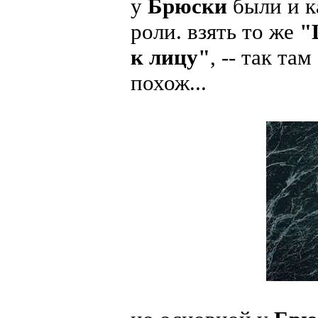
у
Брюски
были и к
роли. взять то же
"
к лицу"
, -- так та
похож...