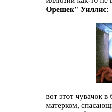
иллюзий как-то не 
Орешек" Уиллис
:
вот этот чувачок в
матерком, спасающ