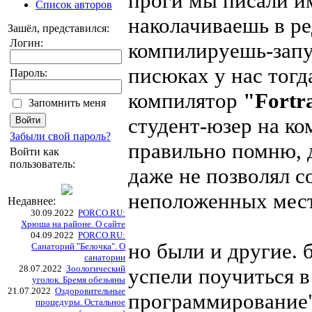
проги мы писали им
Список авторов
наколачиваешь в ре
Зашёл, представился:
Логин:
компилируешь-запу
писюках у нас тогд
Пароль:
компилятор
"Fortr
Запомнить меня
студент-юзер на ком
Забыли свой пароль?
правильно помню, 
Войти как
пользователь:
даже не позволял с
неположенных мест
Недавнее:
30.09.2022
PORCO.RU:
Хрюша на районе. О сайте
04.09.2022
PORCO.RU:
но были и другие.
Санаторий "Белочка". О
санатории
28.07.2022
Зоологический
успели поучиться в
уголок. Бремя обезьяны
21.07.2022
Оздоровительные
программирование" 
процедуры. Остальное