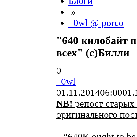
Блоги
»
_0wl @ porco
"640 килобайт п
всех" (с)Билли
0
_0wl
01.11.2014
06:00
01.
NB!
репост старых 
оригинального пост
“640K ought to be 