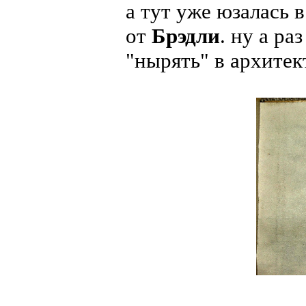
а тут уже юзалась 
от
Брэдли
. ну а ра
"нырять" в архитек