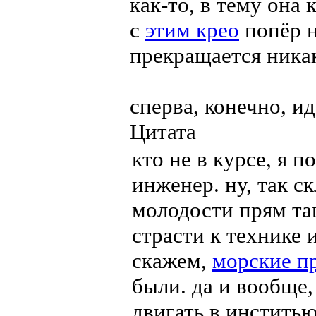
как-то, в тему она 
с
этим крео
попёр н
прекращается никак
сперва, конечно, и
Цитата
кто не в курсе, я 
инженер. ну, так ск
молодости прям тащ
страсти к технике 
скажем,
морские п
были. да и вообще,
двигать в инститью