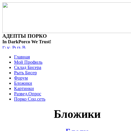
АДЕПТЫ ПОРКО
In DarkPorco We Trust!
Главная
Мой Профиль
Склад Бисера
Рыть Бисер
Форум
Бложики
Картинки
Развед.Опрос
Порко Соц.сеть
Бложики