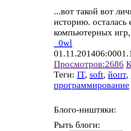
...вот такой вот л
историю. осталась
компьютерных игр,
_0wl
01.11.2014
06:00
01.
Просмотров:
2686
К
Теги:
IT
,
soft
,
йопт
,
программирование
Блого-ништяки:
Рыть блоги: