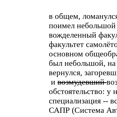
в общем, ломанулся
поимел небольшой 
вожделенный факул
факультет самолёто
основном общеобра
был небольшой, на
вернулся, загорев
и
возмудевший
во
обстоятельство: у 
специализация -- в
САПР (Система Ав