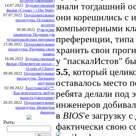
ассорти (окончание)
знали тогдашний о
14.07.2022
Художественный
фильм «Стена» / «The Wall»
они корешились с 
07.07.2022
Оздоровительные
процедуры. Остальное
ассорти
компьютерными кла
30.06.2022
Рукоделие
пациентов. Подарки для
преференции, типа 
четырёхколёсных питомцев
23.06.2022
Оздоровительные
хранить свои проги
процедуры. Раздвинь свою
память
у "паскалИстов" б
16.06.2022
Художественный
фильм «Повелители хаоса» /
«Lords of Chaos»
5.5
, который целик
09.06.2022
Оздоровительные
процедуры. Тренажёр
оставалось место п
интуиции
02.06.2022
ХрестоматьЕё™.
ребята делали под 
Как перетерпеть любую
напасть (окончание)
инженеров добивал
26.05.2022
Оздоровительные
процедуры. Цилиндры
фараона
в
BIOS
'е загрузку 
Рыть:
фактически свою с