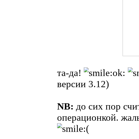
та-да!
версии 3.12)
NB:
до сих пор сч
операционкой. жаль