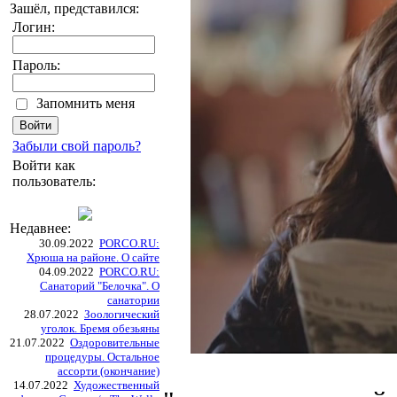
Зашёл, представился:
Логин:
Пароль:
Запомнить меня
Забыли свой пароль?
Войти как
пользователь:
Недавнее:
30.09.2022
PORCO.RU:
Хрюша на районе. О сайте
04.09.2022
PORCO.RU:
Санаторий "Белочка". О
санатории
28.07.2022
Зоологический
уголок. Бремя обезьяны
21.07.2022
Оздоровительные
процедуры. Остальное
ассорти (окончание)
14.07.2022
Художественный