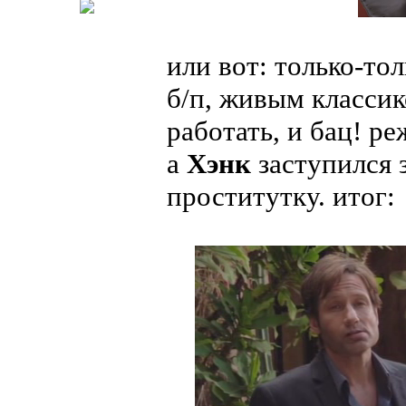
или вот: только-то
б/п, живым классик
работать, и бац! р
а
Хэнк
заступился 
проститутку. итог: