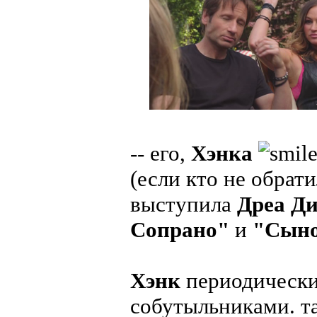
-- его,
Хэнка
(если кто не обрат
выступила
Дреа Д
Сопрано"
и
"Сыно
Хэнк
периодически 
собутыльниками. та