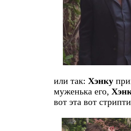
или так:
Хэнку
при
муженька его,
Хэн
вот эта вот стрипт