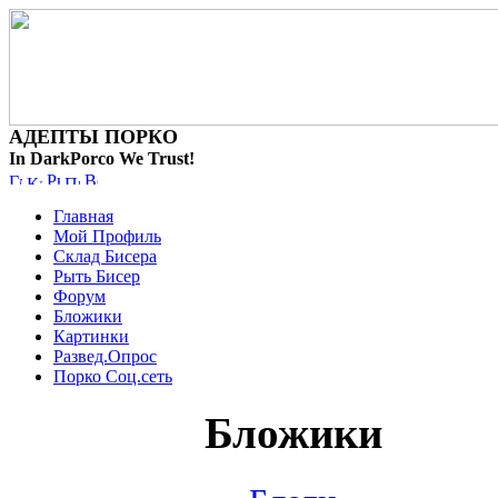
АДЕПТЫ ПОРКО
In DarkPorco We Trust!
Главная
Мой Профиль
Склад Бисера
Рыть Бисер
Форум
Бложики
Картинки
Развед.Опрос
Порко Соц.сеть
Бложики