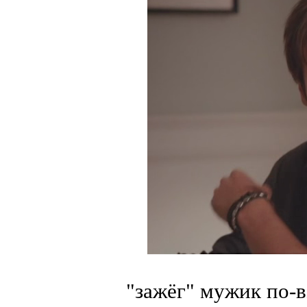
"зажёг" мужик по-в