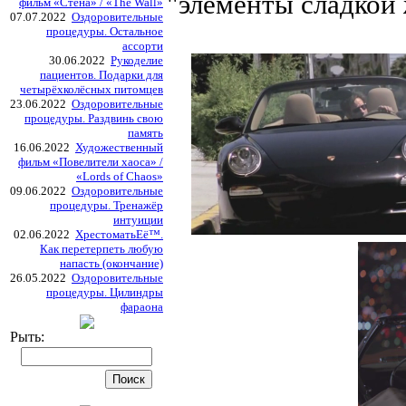
"элементы сладкой
фильм «Стена» / «The Wall»
07.07.2022
Оздоровительные
процедуры. Остальное
ассорти
30.06.2022
Рукоделие
пациентов. Подарки для
четырёхколёсных питомцев
23.06.2022
Оздоровительные
процедуры. Раздвинь свою
память
16.06.2022
Художественный
фильм «Повелители хаоса» /
«Lords of Chaos»
09.06.2022
Оздоровительные
процедуры. Тренажёр
интуиции
02.06.2022
ХрестоматьЕё™.
Как перетерпеть любую
напасть (окончание)
26.05.2022
Оздоровительные
процедуры. Цилиндры
фараона
Рыть: