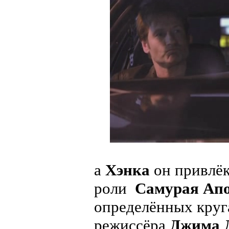
а
Хэнка
он привлёк 
роли
Самурая Ап
определённых кру
режиссёра
Джима 