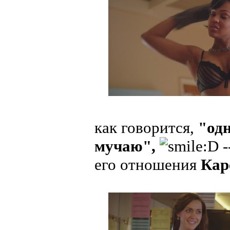
как говорится,
"одн
мучаю",
-
его отношения
Кар