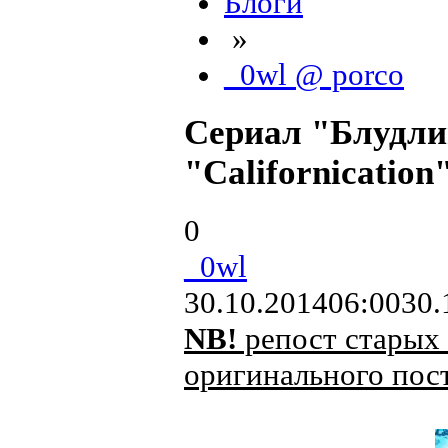
Блоги
»
_0wl @ porco
Сериал "Блудли
"Californication
0
_0wl
30.10.2014
06:00
30.
NB!
репост старых 
оригинального пост