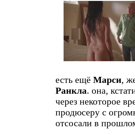
есть ещё
Марси
, ж
Ранкла
. она, кста
через некоторое вр
продюсеру с огромн
отсосали в прошло