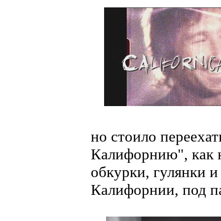
но стоило переехат
Калифорнию", как 
обкурки, гулянки и
Калифорнии, под па