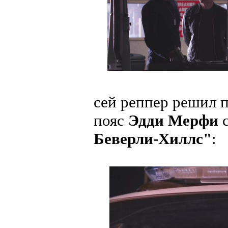
сей реппер решил по
пояс
Эдди Мерфи
с
Беверли-Хиллс"
: