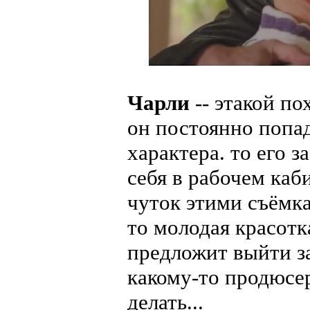
Чарли
-- этакой по
он постоянно попад
характера. то его
себя в рабочем каб
чуток этими съёмк
то молодая красотка
предложит выйти за
какому-то продюсер
делать...