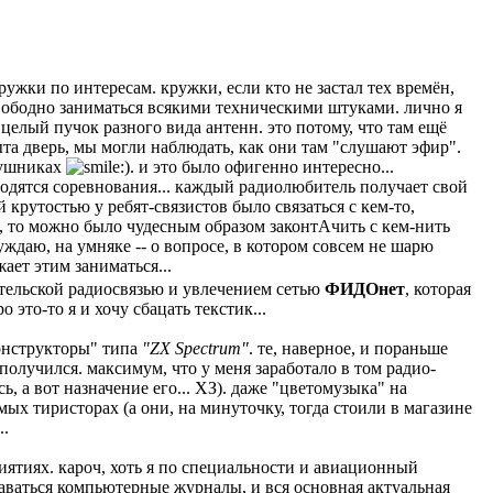
кружки по интересам. кружки, если кто не застал тех времён,
вободно заниматься всякими техническими штуками. лично я
целый пучок разного вида антенн. это потому, что там ещё
ыта дверь, мы могли наблюдать, как они там "слушают эфир".
аушниках
. и это было офигенно интересно...
роводятся соревнования... каждый радиолюбитель получает свой
 крутостью у ребят-связистов было связаться с кем-то,
й, то можно было чудесным образом законтАчить с кем-нить
суждаю, на умняке -- о вопросе, в котором совсем не шарю
ает этим заниматься...
ительской радиосвязью и увлечением сетью
ФИДОнет
, которая
ро это-то я и хочу сбацать текстик...
конструкторы" типа
"ZX Spectrum"
. те, наверное, и пораньше
получился. максимум, что у меня заработало в том радио-
ь, а вот назначение его... ХЗ). даже "цветомузыка" на
мых тиристорах (а они, на минуточку, тогда стоили в магазине
..
иятиях. кароч, хоть я по специальности и авиационный
даваться компьютерные журналы, и вся основная актуальная