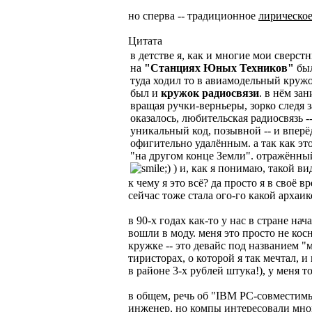
но сперва -- традиционное
лирическое
Цитата
в детстве я, как и многие мои сверст
на
"Станциях Юных Техников"
был
туда ходил то в авиамодельный кружо
был и
кружок радиосвязи
. в нём за
вращая ручки-верньеры, зорко след
оказалось, любительская радиосвязь -
уникальный код, позывной -- и вперёд
офигительно удалённым. а так как эт
"на другом конце Земли". отражённый 
) и, как я понимаю, такой ви
к чему я это всё? да просто я в сво
сейчас тоже стала ого-го какой архаи
в 90-х годах как-то у нас в стране н
вошли в моду. меня это просто не кос
кружке -- это девайс под названием "м
тиристорах, о которой я так мечтал, 
в районе 3-х рублей штука!), у меня т
в общем, речь об "IBM PC-совместимы
инженер, но компы интересовали мног