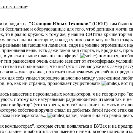
 отступление
:
ники, ходил на
"Станцию Юных Техников"
(
СЮТ
). там были 
и бесплатные и оборудованные для того, чтоб детишки могли с
к, то в радио-кружок. к тому же, у нашей
СЮТ
на крыше торчал 
нимались пацаны постарше, и когда у них в комнату не была закр
я за разными мигающими лампами, сидя на умняке огроменных н
- прикольная вещь. есть даже такой вид спорта, и, вроде как, п
, в увлекательное плаванье по эфиру!..
помнится, особой
от тип радиосвязи очень сильно зависит от атмосферных услови
сигнал использовался, что ли? (это я сейчас уже как ламер рас
д связи -- уже архаика, но кто-то по-прежнему увлечённо продолж
ё время для себя увидел хорошую аналогию между увлечением люб
кой, но, как ни странно, продолжает существовать
. вот п
ачалось нашествие персональных компьютеров. я не говорю про "
нулось. потому как натуральный радиолюбитель из меня так и не 
ультивибратор" (что за хрень, кстати? название в память врезалос
и которую собственноручно спаял из добытых батей где-то этих са
олком и не заработала...
кароч, забил я на это радио-дело.
х компьюторах", которые стали появляться в ВУЗах и на предпр
о сильнее, и работать я стал именно с ними. вскоре попёрли из