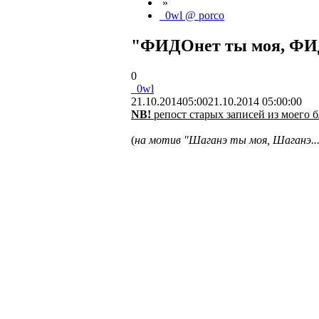
»
_0wl @ porco
"ФИДОнет ты моя, ФИД
0
_0wl
21.10.2014
05:00
21.10.2014 05:00:00
NB!
репост старых записей из моего б
(
на мотив "Шаганэ ты моя, Шаганэ...