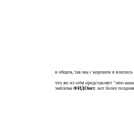
в общем, так мы с корешем и влились в
что же из себя представляет
"это ваш
эмблема
ФИДОнет
. вот более поздня