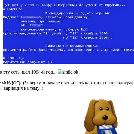
 эту сеть. шёл 1994-й год...
е
ФИДО
"
(с)? вверху, в начале статьи есть картинка из псевдогра
я "вариация на тему":