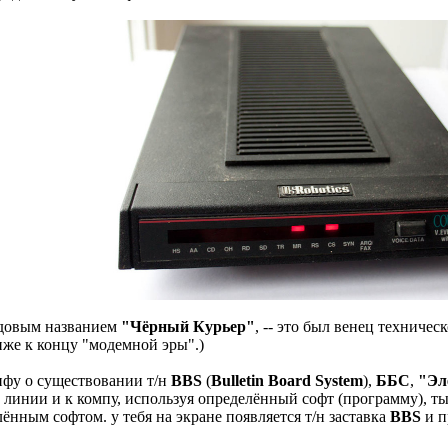
кодовым названием
"Чёрный Курьер"
, -- это был венец техниче
иже к концу "модемной эры".)
нфу о существовании т/н
BBS
(
Bulletin Board System
),
ББС
,
"Эл
линии и к компу, используя определённый софт (программу), ты
нным софтом. у тебя на экране появляется т/н заставка
BBS
и п