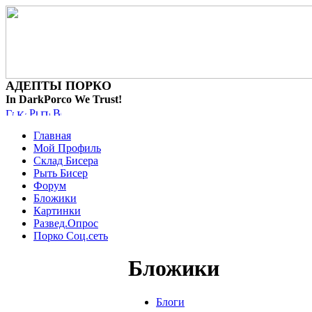
АДЕПТЫ ПОРКО
In DarkPorco We Trust!
Главная
Мой Профиль
Склад Бисера
Рыть Бисер
Форум
Бложики
Картинки
Развед.Опрос
Порко Соц.сеть
Бложики
Блоги