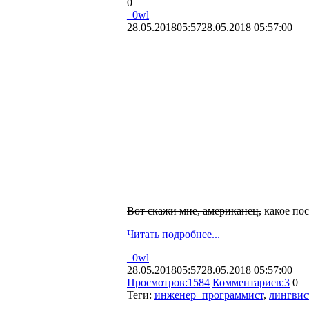
0
_0wl
28.05.2018
05:57
28.05.2018 05:57:00
Вот скажи мне, американец,
какое по
Читать подробнее...
_0wl
28.05.2018
05:57
28.05.2018 05:57:00
Просмотров:
1584
Комментариев:
3
0
Теги:
инженер+программист
,
лингвис