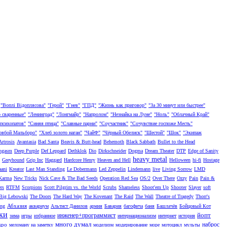
"Воплі Відоплясова"
"Герой"
"Гнев"
"ГПД"
"Жизнь как приговор"
"За 30 минут или быстрее"
 сваренные"
"Ленинград"
"Лонгмайр"
"Напролом"
"Незнайка на Луне"
"Ноль"
"Облачный Край"
психопатов"
"Синяя птица"
"Славные парни"
"Соучастник"
"Сочувствие госпоже Месть"
ковбой Мальборо"
"Хлеб золото наган"
"ЧайФ"
"Чёрный Обелиск"
"Шестой"
"Шок"
"Экипаж
Artrosis
Avantasia
Bad Santa
Beavis & Butt-head
Behemoth
Black Sabbath
Bullet to the Head
hgasm
Deep Purple
Def Leppard
Dethklok
Dio
Dirkschneider
Dogma
Dream Theater
DTP
Edge of Sanity
heavy metal
Greyhound
Grip Inc
Haggard
Hardcore Henry
Heaven and Hell
Helloween
hi-fi
Hostage
aani
Kreator
Last Man Standing
Le Dobermann
Led Zeppelin
Lindemann
live
Living Sorrow
LMD
Karma
New Tricks
Nick Cave & The Bad Seeds
Operation Red Sea
OS/2
Over There
Ozzy
Pain
Pain &
rs
RTFM
Scorpions
Scott Pilgrim vs. the World
Scrubs
Shameless
Shoot'em Up
Shooter
Slayer
soft
Big Lebowski
The Doors
The Hard Way
The Kovenant
The Raid
The Wall
Theatre of Tragedy
Thorr's
Абхазия
ong
аквариум
Альтист Данилов
армия
Бавария
багофича
баня
Башлачёв
Бойцовый Кот
ки
йопт
инженер+программист
зима
игры
избранное
интернационализм
интернет
история
много думал
наброс
кро
меломану на заметку
моделизм
модерирование
море
мотоцикл
мульты