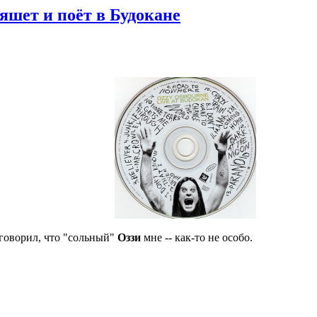
яшет и поёт в Будокане
 говорил, что "сольный"
Оззи
мне -- как-то не особо.