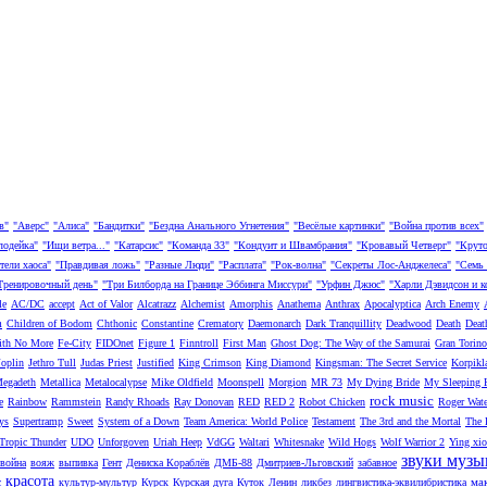
в"
"Аверс"
"Алиса"
"Бандитки"
"Бездна Анального Угнетения"
"Весёлые картинки"
"Война против всех"
лодейка"
"Ищи ветра..."
"Катарсис"
"Команда 33"
"Кондуит и Швамбрания"
"Кровавый Четверг"
"Круто
тели хаоса"
"Правдивая ложь"
"Разные Люди"
"Расплата"
"Рок-волна"
"Секреты Лос-Анджелеса"
"Семь 
Тренировочный день"
"Три Билборда на Границе Эббинга Миссури"
"Урфин Джюс"
"Харли Дэвидсон и 
le
AC/DC
accept
Act of Valor
Alcatrazz
Alchemist
Amorphis
Anathema
Anthrax
Apocalyptica
Arch Enemy
m
Children of Bodom
Chthonic
Constantine
Crematory
Daemonarch
Dark Tranquillity
Deadwood
Death
Deat
ith No More
Fe-City
FIDOnet
Figure 1
Finntroll
First Man
Ghost Dog: The Way of the Samurai
Gran Torino
Joplin
Jethro Tull
Judas Priest
Justified
King Crimson
King Diamond
Kingsman: The Secret Service
Korpikl
egadeth
Metallica
Metalocalypse
Mike Oldfield
Moonspell
Morgion
MR 73
My Dying Bride
My Sleeping 
rock music
e
Rainbow
Rammstein
Randy Rhoads
Ray Donovan
RED
RED 2
Robot Chicken
Roger Wate
ys
Supertramp
Sweet
System of a Down
Team America: World Police
Testament
The 3rd and the Mortal
The 
Tropic Thunder
UDO
Unforgoven
Uriah Heep
VdGG
Waltari
Whitesnake
Wild Hogs
Wolf Warrior 2
Ying xi
звуки музы
война
вояж
выпивка
Гент
Дениска Кораблёв
ДМБ-88
Дмитриев-Льговский
забавное
красота
ма
с
культур-мультур
Курск
Курская дуга
Куток
Ленин
ликбез
лингвистика-эквилибристика