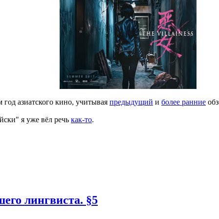
ям год азиатского кино, учитывая
предыдущий
и
более ранние
обз
йски" я уже вёл речь
как-то
.
его лингвиста. §5