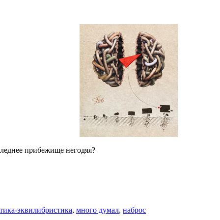
следнее прибежище негодяя?
тика-эквилибристика
,
много думал
,
наброс