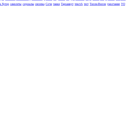
сериалы
а Хутор
самолеты
сисопка
Сочи
танки
Тарханкут
текстА
тест
Тилли-Вилли
умолчание
УО