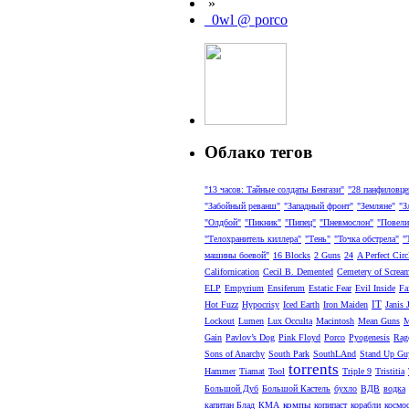
»
_0wl @ porco
Облако тегов
"13 часов: Тайные солдаты Бенгази"
"28 панфиловце
"Забойный реванш"
"Западный фронт"
"Земляне"
"З
"Олдбой"
"Пикник"
"Пипец"
"Пневмослон"
"Повели
"Телохранитель киллера"
"Тень"
"Точка обстрела"
"
машины боевой"
16 Blocks
2 Guns
24
A Perfect Circ
Californication
Cecil B. Demented
Cemetery of Screa
ELP
Empyrium
Ensiferum
Estatic Fear
Evil Inside
Fa
IT
Hot Fuzz
Hypocrisy
Iced Earth
Iron Maiden
Janis 
Lockout
Lumen
Lux Occulta
Macintosh
Mean Guns
M
Gain
Pavlov’s Dog
Pink Floyd
Porco
Pyogenesis
Rag
Sons of Anarchy
South Park
SouthLAnd
Stand Up Gu
torrents
Hammer
Tiamat
Tool
Triple 9
Tristitia
Большой Дуб
Большой Кастель
бухло
ВДВ
водка
компы
капитан Блад
КМА
копипаст
корабли
космо