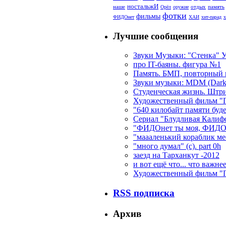
ностальжИ
наше
отдых
память
Орёл
оружие
фотки
фильмы
ФИДОнет
ХАИ
хит-парад
х
Лучшие сообщения
Звуки Музыки: "Стенка" У
про IT-баяны. фигура №1
Память. БМП, повторный 
Звуки музыки: MDM (Dark T
Студенческая жизнь. Штр
Художественный фильм "Ге
"640 килобайт памяти буде
Сериал "Блудливая Калифор
"ФИДОнет ты моя, ФИДОн
"маааленький кораблик мее
"много думал" (с). part 0h
заезд на Тарханкут -2012
и вот ещё что... что важн
Художественный фильм "Пр
RSS подписка
Архив