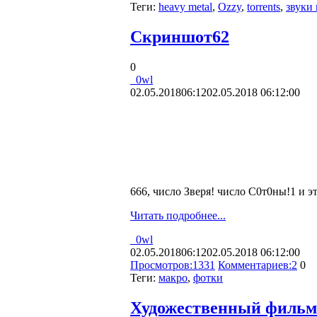
Теги:
heavy metal
,
Ozzy
,
torrents
,
звуки
Скриншот62
0
_0wl
02.05.2018
06:12
02.05.2018 06:12:00
666, число Зверя! число С0т0ны!1 и э
Читать подробнее...
_0wl
02.05.2018
06:12
02.05.2018 06:12:00
Просмотров:
1331
Комментариев:
2
0
Теги:
макро
,
фотки
Художественный фильм «