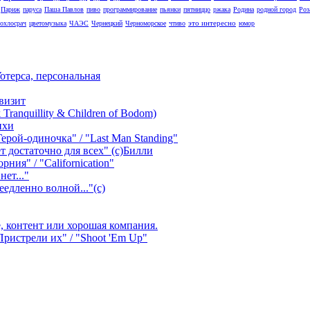
Париж
паруса
Паша Павлов
пиво
программирование
пьянки
пятниццо
ржака
Родина
родной город
Роз
это интересно
охлосрач
цветомузыка
ЧАЭС
Чернецкий
Черноморское
чтиво
юмор
отерса, персональная
визит
ranquillity & Children of Bodom)
ихи
рой-одиночка" / "Last Man Standing"
т достаточно для всех" (с)Билли
ния" / "Californication"
ет..."
едленно волной..."(с)
ее, контент или хорошая компания.
истрели их" / "Shoot 'Em Up"