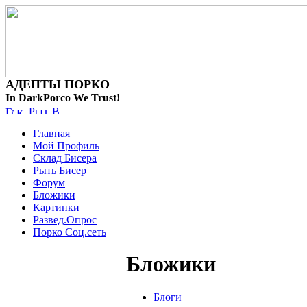
АДЕПТЫ ПОРКО
In DarkPorco We Trust!
Главная
Мой Профиль
Склад Бисера
Рыть Бисер
Форум
Бложики
Картинки
Развед.Опрос
Порко Соц.сеть
Бложики
Блоги