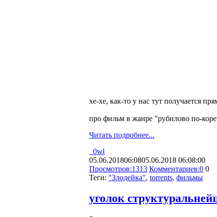
хе-хе, как-то у нас тут получается пр
про фильм в жанре "рубилово по-коре
Читать подробнее...
_0wl
05.06.2018
06:08
05.06.2018 06:08:00
Просмотров:
1313
Комментариев:
0
0
Теги:
"Злодейка"
,
torrents
,
фильмы
уголок структуральнейш