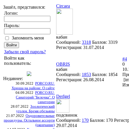
Circaea
Зашёл, представился:
Логин:
Пароль:
кабан
Запомнить меня
Сообщений:
3318
Баллов:
3319
Регистрация:
31.07.2014
Забыли свой пароль?
Войти как
#4
пользователь:
OBRIS
0
кабан
10.
Сообщений:
1853
Баллов:
1854
Пр
Недавнее:
Регистрация:
26.08.2014
[im
30.09.2022
PORCO.RU:
Из
Хрюша на районе. О сайте
04.09.2022
PORCO.RU:
DerIgel
Санаторий "Белочка". О
санатории
28.07.2022
Зоологический
уголок. Бремя обезьяны
подсвинок
21.07.2022
Оздоровительные
Сообщений:
170
Баллов:
170
Регист
процедуры. Остальное ассорти
(окончание)
29.07.2014