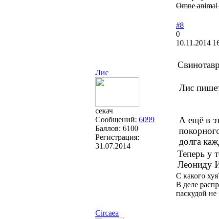
Omne animal p
#8
0
10.11.2014 1
Свинотавр
Лис
Лис пише
секач
А ещё в э
Сообщений:
6099
Баллов:
6100
покорного
Регистрация:
долга каж
31.07.2014
Теперь у 
Леониду 
С какого хуя
В деле распр
паскудой не
Circaea