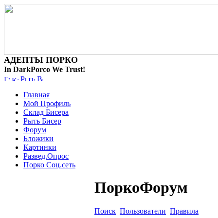
АДЕПТЫ ПОРКО
In DarkPorco We Trust!
Главная
Мой Профиль
Склад Бисера
Рыть Бисер
Форум
Бложики
Картинки
Развед.Опрос
Порко Соц.сеть
ПоркоФорум
Поиск
Пользователи
Правила