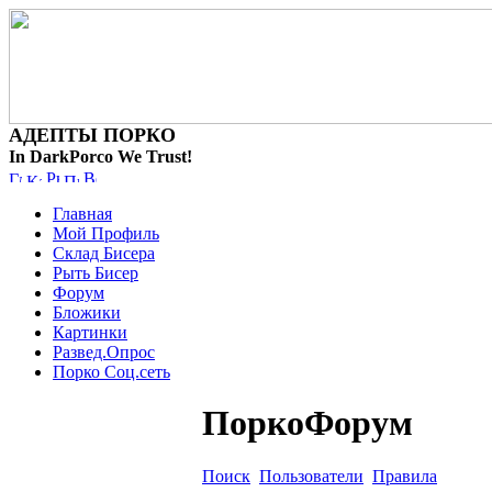
АДЕПТЫ ПОРКО
In DarkPorco We Trust!
Главная
Мой Профиль
Склад Бисера
Рыть Бисер
Форум
Бложики
Картинки
Развед.Опрос
Порко Соц.сеть
ПоркоФорум
Поиск
Пользователи
Правила