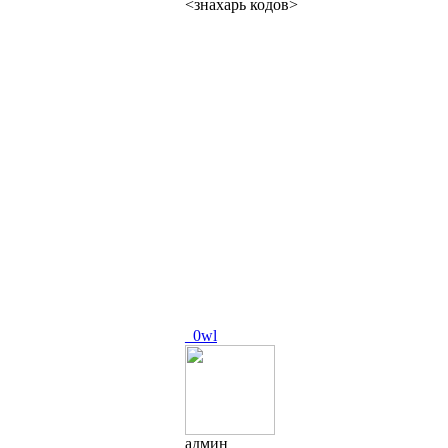
<знахарь кодов>
_0wl
админ