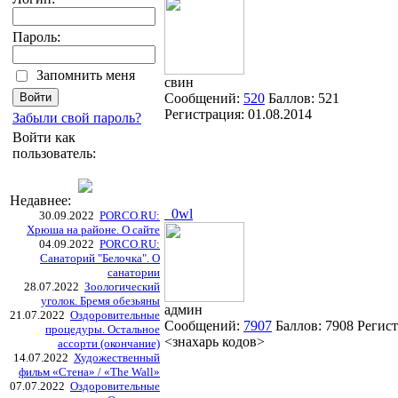
Пароль:
Запомнить меня
свин
Сообщений:
520
Баллов:
521
Регистрация:
01.08.2014
Забыли свой пароль?
Войти как
пользователь:
Недавнее:
_0wl
30.09.2022
PORCO.RU:
Хрюша на районе. О сайте
04.09.2022
PORCO.RU:
Санаторий "Белочка". О
санатории
28.07.2022
Зоологический
уголок. Бремя обезьяны
админ
21.07.2022
Оздоровительные
Сообщений:
7907
Баллов:
7908
Регис
процедуры. Остальное
<знахарь кодов>
ассорти (окончание)
14.07.2022
Художественный
фильм «Стена» / «The Wall»
07.07.2022
Оздоровительные