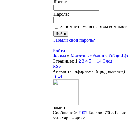
Логин:
Пароль:
Запомнить меня на этом компьют
Забыли свой пароль?
Войти
Форум
»
Колхозные будни
»
Общий ф
Страницы:
1
2
3
4
5
...
14
След.
RSS
Анекдоты, афоризмы (продолжение)
_0wl
админ
Сообщений:
7907
Баллов:
7908
Регис
<знахарь кодов>