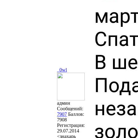
_0wl
админ
Сообщений:
7907
Баллов:
7908
Регистрация:
29.07.2014
<знахарь