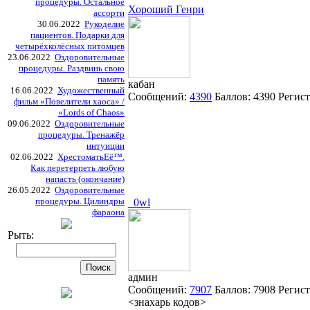
процедуры. Остальное
Хороший Генри
ассорти
30.06.2022
Рукоделие
пациентов. Подарки для
четырёхколёсных питомцев
23.06.2022
Оздоровительные
процедуры. Раздвинь свою
память
кабан
16.06.2022
Художественный
Сообщений:
4390
Баллов:
4390
Регис
фильм «Повелители хаоса» /
«Lords of Chaos»
09.06.2022
Оздоровительные
процедуры. Тренажёр
интуиции
02.06.2022
ХрестоматьЕё™.
Как перетерпеть любую
напасть (окончание)
26.05.2022
Оздоровительные
процедуры. Цилиндры
_0wl
фараона
Рыть:
админ
Сообщений:
7907
Баллов:
7908
Регис
<знахарь кодов>