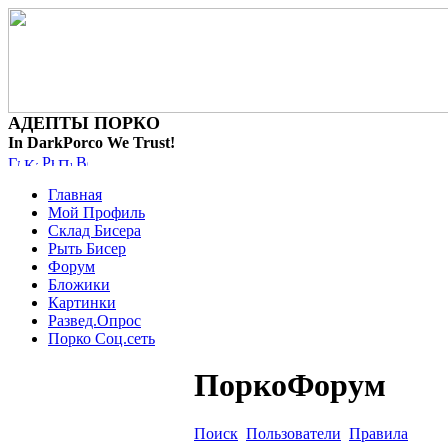
АДЕПТЫ ПОРКО
In DarkPorco We Trust!
Главная
Мой Профиль
Склад Бисера
Рыть Бисер
Форум
Бложики
Картинки
Развед.Опрос
Порко Соц.сеть
ПоркоФорум
Поиск
Пользователи
Правила