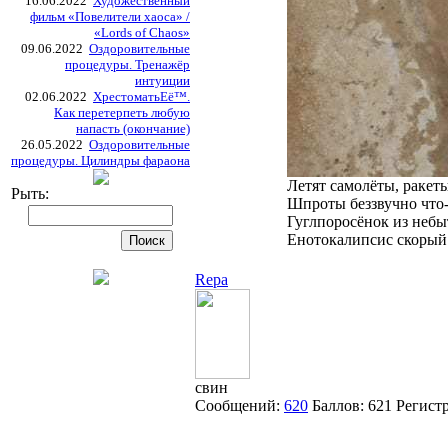
16.06.2022
Художественный
фильм «Повелители хаоса» /
«Lords of Chaos»
09.06.2022
Оздоровительные
процедуры. Тренажёр
интуиции
02.06.2022
ХрестоматьЕё™.
Как перетерпеть любую
напасть (окончание)
26.05.2022
Оздоровительные
процедуры. Цилиндры фараона
Летят самолёты, ракеты
Рыть:
Шпроты беззвучно что-
Гуглпоросёнок из небыт
Енотокалипсис скорый 
Repa
свин
Сообщений:
620
Баллов:
621
Регист