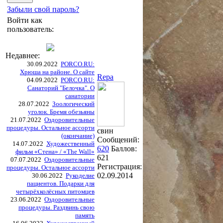
Забыли свой пароль?
Войти как
пользователь:
Недавнее:
30.09.2022
PORCO.RU:
Хрюша на районе. О сайте
Repa
04.09.2022
PORCO.RU:
Санаторий "Белочка". О
санатории
28.07.2022
Зоологический
уголок. Бремя обезьяны
21.07.2022
Оздоровительные
процедуры. Остальное ассорти
свин
(окончание)
Сообщений:
14.07.2022
Художественный
620
Баллов:
фильм «Стена» / «The Wall»
621
07.07.2022
Оздоровительные
Регистрация:
процедуры. Остальное ассорти
02.09.2014
30.06.2022
Рукоделие
пациентов. Подарки для
четырёхколёсных питомцев
23.06.2022
Оздоровительные
процедуры. Раздвинь свою
память