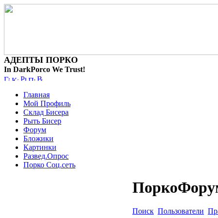
АДЕПТЫ ПОРКО
In DarkPorco We Trust!
Главная
Мой Профиль
Склад Бисера
Рыть Бисер
Форум
Бложики
Картинки
Развед.Опрос
Порко Соц.сеть
ПоркоФору
Поиск
Пользователи
Пр