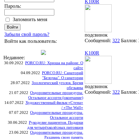
K100R
Пароль:
Запомнить меня
Забыли свой пароль?
подсвинок
Сообщений:
322
Баллов:
Войти как пользователь:
K100R
Недавнее:
30.09.2022
PORCO.RU: Хрюша на районе. О
сайте
04.09.2022
PORCO.RU: Санаторий
"Белочка". О санатории
28.07.2022
Зоологический уголок. Бремя
подсвинок
обезьяны
Сообщений:
322
Баллов:
21.07.2022
Оздоровительные процедуры.
Остальное ассорти (окончание)
14.07.2022
Художественный фильм «Стена»
/ «The Wall»
07.07.2022
Оздоровительные процедуры.
Остальное ассорти
30.06.2022
Рукоделие пациентов. Подарки
для четырёхколёсных питомцев
23.06.2022
Оздоровительные процедуры.
Раздвинь свою память