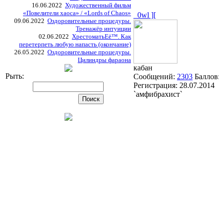
16.06.2022
Художественный фильм
«Повелители хаоса» / «Lords of Chaos»
_0wl ][
09.06.2022
Оздоровительные процедуры.
Тренажёр интуиции
02.06.2022
ХрестоматьЕё™. Как
перетерпеть любую напасть (окончание)
26.05.2022
Оздоровительные процедуры.
Цилиндры фараона
кабан
Рыть:
Сообщений:
2303
Баллов
Регистрация:
28.07.2014
`амфибрахист`