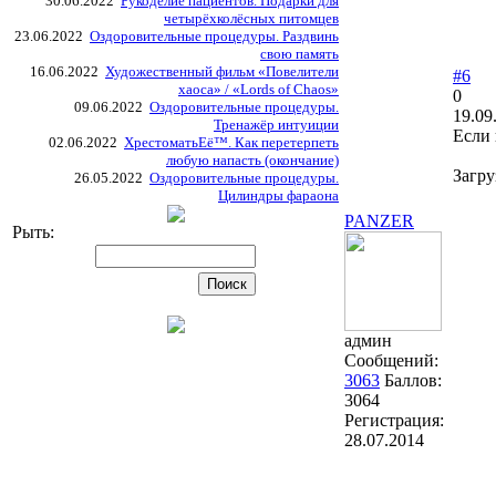
30.06.2022
Рукоделие пациентов. Подарки для
четырёхколёсных питомцев
23.06.2022
Оздоровительные процедуры. Раздвинь
свою память
16.06.2022
Художественный фильм «Повелители
#6
хаоса» / «Lords of Chaos»
0
09.06.2022
Оздоровительные процедуры.
19.09
Тренажёр интуиции
Если 
02.06.2022
ХрестоматьЕё™. Как перетерпеть
любую напасть (окончание)
Загру
26.05.2022
Оздоровительные процедуры.
Цилиндры фараона
PANZER
Рыть:
админ
Сообщений:
3063
Баллов:
3064
Регистрация:
28.07.2014