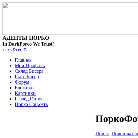
АДЕПТЫ ПОРКО
In DarkPorco We Trust!
Главная
Мой Профиль
Склад Бисера
Рыть Бисер
Форум
Бложики
Картинки
Развед.Опрос
Порко Соц.сеть
ПоркоФо
Поиск
Пользовате