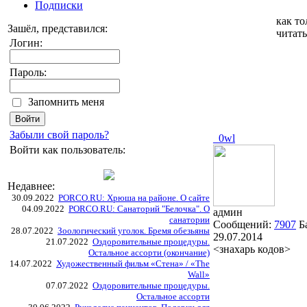
Подписки
как то
Зашёл, представился:
читать
Логин:
Пароль:
Запомнить меня
Забыли свой пароль?
_0wl
Войти как пользователь:
Недавнее:
30.09.2022
PORCO.RU: Хрюша на районе. О сайте
04.09.2022
PORCO.RU: Санаторий "Белочка". О
админ
санатории
Сообщений:
7907
Б
28.07.2022
Зоологический уголок. Бремя обезьяны
29.07.2014
21.07.2022
Оздоровительные процедуры.
<знахарь кодов>
Остальное ассорти (окончание)
14.07.2022
Художественный фильм «Стена» / «The
Wall»
07.07.2022
Оздоровительные процедуры.
Остальное ассорти