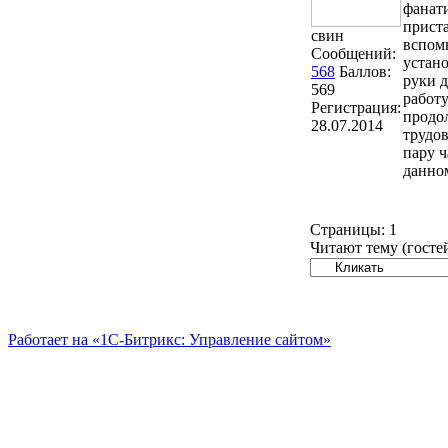
фанати
приста
свин
вспомн
Сообщений:
устано
568
Баллов:
руки д
569
работу
Регистрация:
продол
28.07.2014
трудов
пару ч
данно
Страницы:
1
Читают тему (госте
Работает на «1С-Битрикс: Управление сайтом»