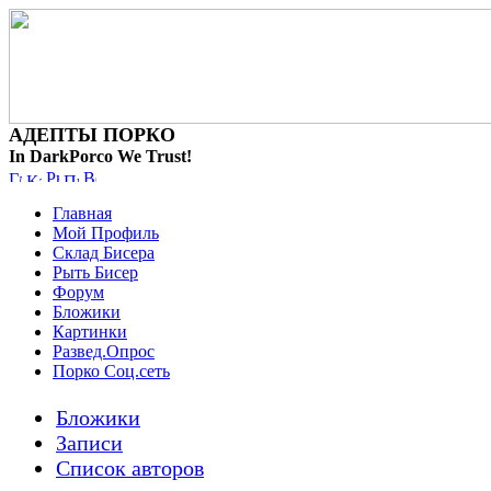
АДЕПТЫ ПОРКО
In DarkPorco We Trust!
Главная
Мой Профиль
Склад Бисера
Рыть Бисер
Форум
Бложики
Картинки
Развед.Опрос
Порко Соц.сеть
Бложики
Записи
Список авторов